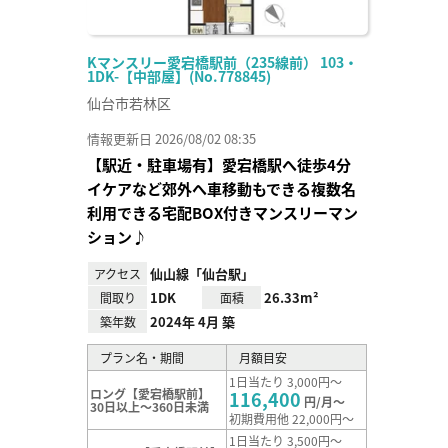
Kマンスリー愛宕橋駅前（235線前） 103・
1DK-【中部屋】(No.778845)
仙台市若林区
情報更新日 2026/08/02 08:35
【駅近・駐車場有】愛宕橋駅へ徒歩4分
イケアなど郊外へ車移動もできる複数名
利用できる宅配BOX付きマンスリーマン
ション♪
仙山線「仙台駅」
アクセス
1DK
26.33m²
間取り
面積
2024年 4月 築
築年数
プラン名・期間
月額目安
1日当たり 3,000円～
ロング【愛宕橋駅前】
116,400
円/月～
30日以上～360日未満
初期費用他 22,000円～
1日当たり 3,500円～