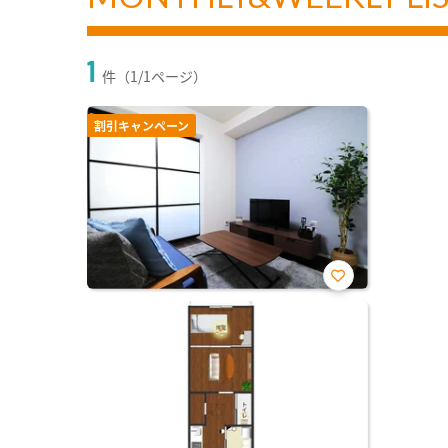
1
件（1/1ページ）
割引キャンペーン
お気
に入
り登
録