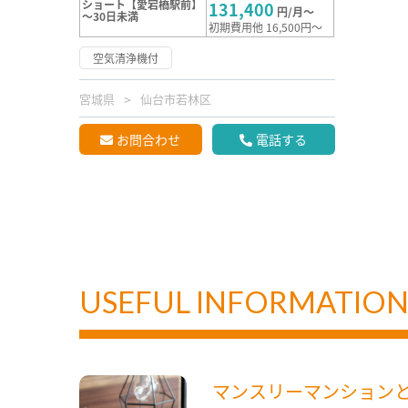
ショート【愛宕橋駅前】
131,400
円/月～
～30日未満
初期費用他 16,500円～
空気清浄機付
宮城県
仙台市若林区
お問合わせ
電話する
USEFUL INFORMATIO
マンスリーマンション