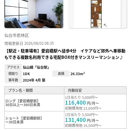
に入
り登
録
仙台市若林区
情報更新日 2026/08/02 08:35
【駅近・駐車場有】愛宕橋駅へ徒歩4分 イケアなど郊外へ車移動
もできる複数名利用できる宅配BOX付きマンスリーマンション♪
アクセス
仙山線「仙台駅」
間取り
1DK
面積
26.33m²
築年数
2024年 4月 築
プラン名・期間
月額目安
1日当たり 3,000円～
ロング【愛宕橋駅前】
116,400
円/月～
30日以上～360日未満
初期費用他 22,000円～
1日当たり 3,500円～
ショート【愛宕橋駅前】
131,400
円/月～
～30日未満
初期費用他 16,500円～