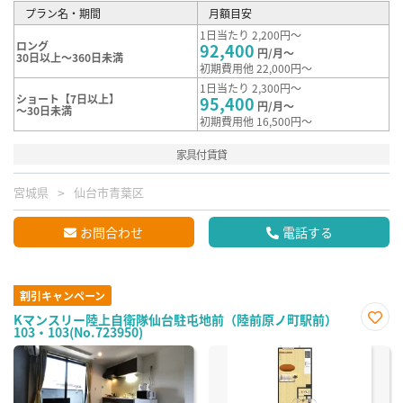
プラン名・期間
月額目安
1日当たり 2,200円～
ロング
92,400
円/月～
30日以上～360日未満
初期費用他 22,000円～
1日当たり 2,300円～
ショート【7日以上】
95,400
円/月～
～30日未満
初期費用他 16,500円～
家具付賃貸
宮城県
仙台市青葉区
お問合わせ
電話する
割引キャンペーン
Kマンスリー陸上自衛隊仙台駐屯地前（陸前原ノ町駅前）
103・103(No.723950)
お気
に入
り登
録