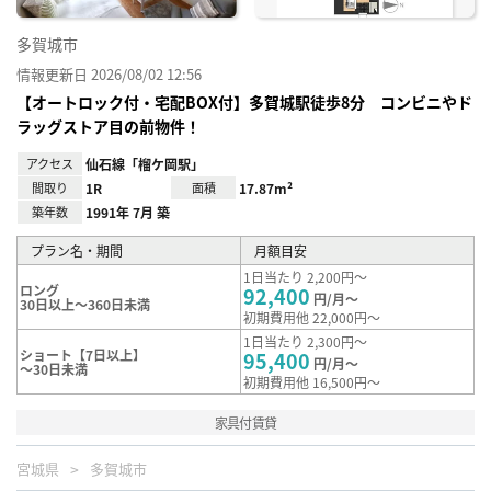
多賀城市
情報更新日 2026/08/02 12:56
【オートロック付・宅配BOX付】多賀城駅徒歩8分 コンビニやド
ラッグストア目の前物件！
アクセス
仙石線「榴ケ岡駅」
間取り
1R
面積
17.87m²
築年数
1991年 7月 築
プラン名・期間
月額目安
1日当たり 2,200円～
ロング
92,400
円/月～
30日以上～360日未満
初期費用他 22,000円～
1日当たり 2,300円～
ショート【7日以上】
95,400
円/月～
～30日未満
初期費用他 16,500円～
家具付賃貸
宮城県
多賀城市