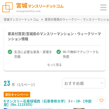
宮城マンスリードットコム
家具付賃貸のウィークリー・マンスリーマンショ
家具付賃貸/宮城県のマンスリーマンション・ウィークリーマ
ンション情報
生活に必要な家具・家電を
Wi-Fi無料でテレワークも
完備
快適
もっと見る
23
件（1/1ページ）
割引キャンペーン
Kマンスリー石巻球場西（石巻専修大学） 3-I・1K-【中部
屋】(No.1119305)
お気