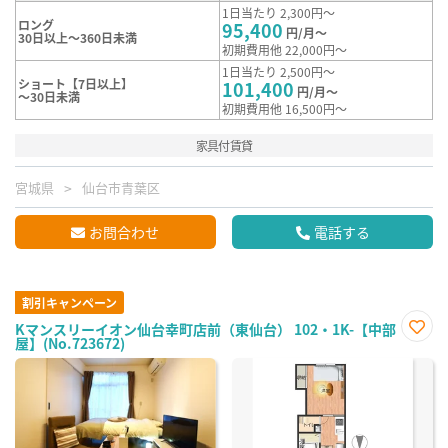
1日当たり 2,300円～
ロング
95,400
円/月～
30日以上～360日未満
初期費用他 22,000円～
1日当たり 2,500円～
ショート【7日以上】
101,400
円/月～
～30日未満
初期費用他 16,500円～
家具付賃貸
宮城県
仙台市青葉区
お問合わせ
電話する
割引キャンペーン
Kマンスリーイオン仙台幸町店前（東仙台） 102・1K-【中部
屋】(No.723672)
お気
に入
り登
録