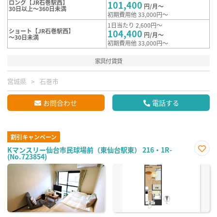
ロング【JR石巻駅西】
101,400
円/月～
30日以上～360日未満
初期費用他 33,000円～
1日当たり 2,600円～
ショート【JR石巻駅西】
104,400
円/月～
～30日未満
初期費用他 33,000円～
家具付賃貸
宮城県
石巻市
お問合わせ
電話する
割引キャンペーン
Kマンスリー仙台市民球場前（東仙台駅東） 216・1R-
(No.723854)
お気
に入
り登
録