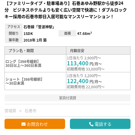
【ファミリータイプ・駐車場あり】石巻あゆみ野駅から徒歩24
分 ビジネスホテルよりも安く広い空間で快適に！ダブルロック
キー採用の石巻市即日入居可能なマンスリーマンション！
アクセス
石巻線「曽波神駅」
間取り
1SDK
面積
47.68m²
築年数
2018年 2月 築
プラン名・期間
月額目安
1日当たり 2,900円～
ロング【398号線前】
113,400
円/月～
30日以上～360日未満
初期費用他 33,000円～
1日当たり 3,200円～
ショート【398号線前】
122,400
円/月～
～30日未満
初期費用他 22,000円～
家具付賃貸
宮城県
石巻市
お問合わせ
電話する