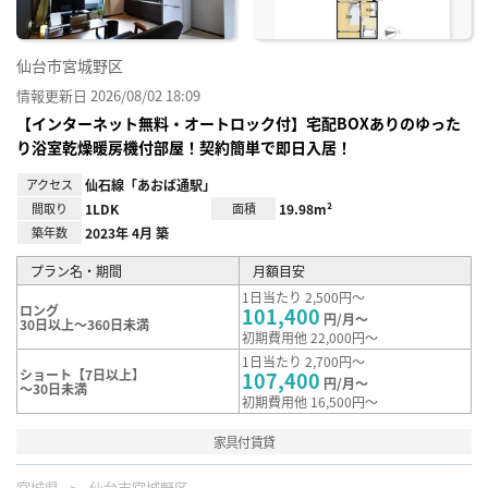
仙台市宮城野区
情報更新日 2026/08/02 18:09
【インターネット無料・オートロック付】宅配BOXありのゆった
り浴室乾燥暖房機付部屋！契約簡単で即日入居！
アクセス
仙石線「あおば通駅」
間取り
1LDK
面積
19.98m²
築年数
2023年 4月 築
プラン名・期間
月額目安
1日当たり 2,500円～
ロング
101,400
円/月～
30日以上～360日未満
初期費用他 22,000円～
1日当たり 2,700円～
ショート【7日以上】
107,400
円/月～
～30日未満
初期費用他 16,500円～
家具付賃貸
宮城県
仙台市宮城野区