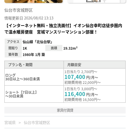
仙台市宮城野区
情報更新日 2026/08/02 13:13
【インターネット無料・独立洗面付】イオン仙台幸町店徒歩圏内
で温水暖房便座 宮城マンスリーマンション部屋！
アクセス
仙山線「北仙台駅」
間取り
1K
面積
19.32m²
築年数
1980年 1月 築
プラン名・期間
月額目安
1日当たり 2,700円～
ロング
107,400
円/月～
30日以上～360日未満
初期費用他 22,000円～
1日当たり 3,000円～
ショート【7日以上】
116,400
円/月～
～30日未満
初期費用他 16,500円～
家具付賃貸
宮城県
仙台市宮城野区