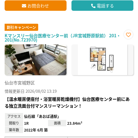
お問合わせ
電話する
割引キャンペーン
Kマンスリー仙台医療センター前（JR宮城野原駅前） 201・
201(No.723970)
お気
に入
り登
録
仙台市宮城野区
情報更新日 2026/08/02 13:19
【温水暖房便座付・浴室暖房乾燥機付】仙台医療センター前にあ
る独立洗面台付マンスリーマンション！
アクセス
仙石線「あおば通駅」
間取り
1R
面積
23.84m²
築年数
2022年 6月 築