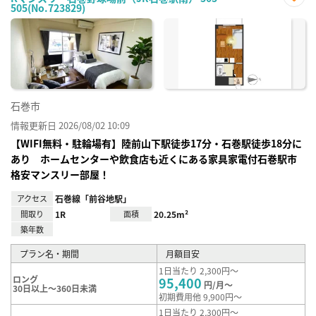
505(No.723829)
お気
に入
り登
録
石巻市
情報更新日 2026/08/02 10:09
【WIFI無料・駐輪場有】陸前山下駅徒歩17分・石巻駅徒歩18分に
あり ホームセンターや飲食店も近くにある家具家電付石巻駅市
格安マンスリー部屋！
アクセス
石巻線「前谷地駅」
間取り
1R
面積
20.25m²
築年数
プラン名・期間
月額目安
1日当たり 2,300円～
ロング
95,400
円/月～
30日以上～360日未満
初期費用他 9,900円～
1日当たり 2,300円～