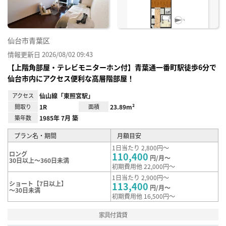
仙台市青葉区
情報更新日 2026/08/02 09:43
【上階角部屋・テレビモニターホン付】青葉通一番町駅徒歩6分で
仙台市内にアクセス便利な高層階部屋！
アクセス
仙山線「東照宮駅」
間取り
1R
面積
23.89m²
築年数
1985年 7月 築
プラン名・期間
月額目安
1日当たり 2,800円～
ロング
110,400
円/月～
30日以上～360日未満
初期費用他 22,000円～
1日当たり 2,900円～
ショート【7日以上】
113,400
円/月～
～30日未満
初期費用他 16,500円～
家具付賃貸