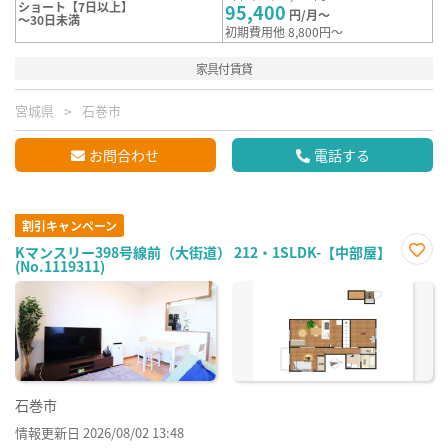
ショート【7日以上】
95,400
円/月～
～30日未満
初期費用他 8,800円～
家具付賃貸
宮城県
石巻市
お問合わせ
電話する
割引キャンペーン
Kマンスリー398号線前（大街道） 212・1SLDK-【中部屋】
(No.1119311)
お気
に入
り登
録
石巻市
情報更新日 2026/08/02 13:48