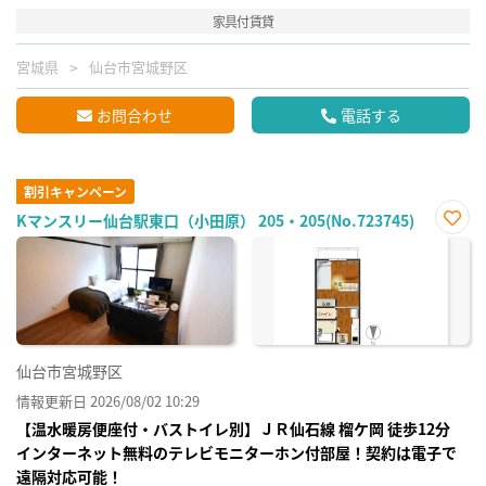
家具付賃貸
宮城県
仙台市宮城野区
お問合わせ
電話する
割引キャンペーン
Kマンスリー仙台駅東口（小田原） 205・205(No.723745)
お気
に入
り登
録
仙台市宮城野区
情報更新日 2026/08/02 10:29
【温水暖房便座付・バストイレ別】ＪＲ仙⽯線 榴ケ岡 徒歩12分
インターネット無料のテレビモニターホン付部屋！契約は電子で
遠隔対応可能！