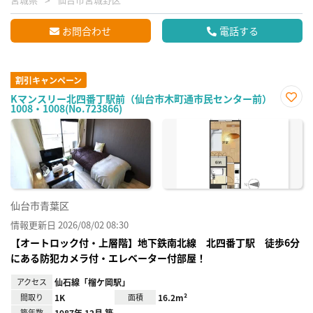
お問合わせ
電話する
割引キャンペーン
Kマンスリー北四番丁駅前（仙台市木町通市民センター前）
1008・1008(No.723866)
お気
に入
り登
録
仙台市青葉区
情報更新日 2026/08/02 08:30
【オートロック付・上層階】地下鉄南北線 北四番丁駅 徒歩6分
にある防犯カメラ付・エレベーター付部屋！
アクセス
仙石線「榴ケ岡駅」
間取り
1K
面積
16.2m²
築年数
1987年 12月 築