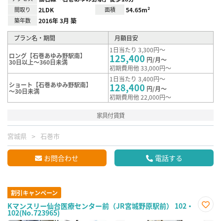
間取り
2LDK
面積
54.65m²
築年数
2016年 3月 築
プラン名・期間
月額目安
1日当たり 3,300円～
ロング【石巻あゆみ野駅南】
125,400
円/月～
30日以上～360日未満
初期費用他 33,000円～
1日当たり 3,400円～
ショート【石巻あゆみ野駅南】
128,400
円/月～
～30日未満
初期費用他 22,000円～
家具付賃貸
宮城県
石巻市
お問合わせ
電話する
割引キャンペーン
Kマンスリー仙台医療センター前（JR宮城野原駅前） 102・
102(No.723965)
お気