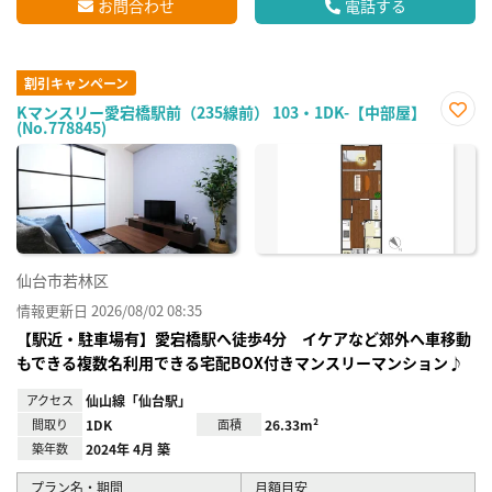
お問合わせ
電話する
割引キャンペーン
Kマンスリー愛宕橋駅前（235線前） 103・1DK-【中部屋】
(No.778845)
お気
に入
り登
録
仙台市若林区
情報更新日 2026/08/02 08:35
【駅近・駐車場有】愛宕橋駅へ徒歩4分 イケアなど郊外へ車移動
もできる複数名利用できる宅配BOX付きマンスリーマンション♪
アクセス
仙山線「仙台駅」
間取り
1DK
面積
26.33m²
築年数
2024年 4月 築
プラン名・期間
月額目安