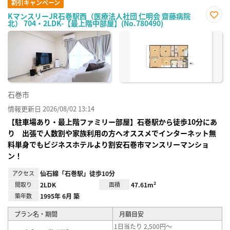
割引キャンペーン
KマンスリーJR石巻駅西（医療法人社団 仁明会 齋藤病院
北） 704・2LDK-【最上階中部屋】(No.780490)
お気
に入
り登
録
石巻市
情報更新日 2026/08/02 13:14
【駐車場あり・最上階ファミリー部屋】石巻駅から徒歩10分にあ
り 出張で人数割や家族利用の方へオススメでインターネット無
料単身でもビジネスホテルより割安石巻市マンスリーマンショ
ン！
アクセス
仙石線「石巻駅」徒歩10分
間取り
2LDK
面積
47.61m²
築年数
1995年 6月 築
プラン名・期間
月額目安
1日当たり 2,500円～