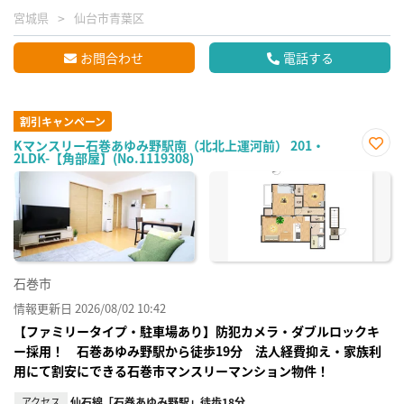
宮城県
仙台市青葉区
お問合わせ
電話する
割引キャンペーン
Kマンスリー石巻あゆみ野駅南（北北上運河前） 201・
2LDK-【角部屋】(No.1119308)
お気
に入
り登
録
石巻市
情報更新日 2026/08/02 10:42
【ファミリータイプ・駐車場あり】防犯カメラ・ダブルロックキ
ー採用！ 石巻あゆみ野駅から徒歩19分 法人経費抑え・家族利
用にて割安にできる石巻市マンスリーマンション物件！
アクセス
仙石線「石巻あゆみ野駅」徒歩18分