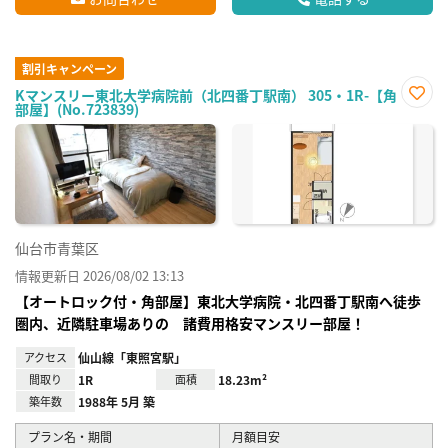
割引キャンペーン
Kマンスリー東北大学病院前（北四番丁駅南） 305・1R-【角
部屋】(No.723839)
お気
に入
り登
録
仙台市青葉区
情報更新日 2026/08/02 13:13
【オートロック付・角部屋】東北大学病院・北四番丁駅南へ徒歩
圏内、近隣駐車場ありの 諸費用格安マンスリー部屋！
アクセス
仙山線「東照宮駅」
間取り
1R
面積
18.23m²
築年数
1988年 5月 築
プラン名・期間
月額目安