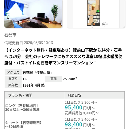
に入
り登
録
石巻市
情報更新日 2026/08/03 10:13
【インターネット無料・駐車場あり】陸前山下駅から14分・石巻
へは24分 会社のテレワークにもオススメな洋室10帖温水暖房便
座付・バストイレ別石巻市マンスリーマンション！
アクセス
石巻線「佳景山駅」
間取り
1K
面積
25.74m²
築年数
1991年 4月 築
プラン名・期間
月額目安
1日当たり 2,300円～
ロング【石巻球場西】
95,400
円/月～
30日以上～360日未満
初期費用他 9,900円～
1日当たり 2,400円～
ショート【石巻球場西】
98,400
円/月～
～30日未満