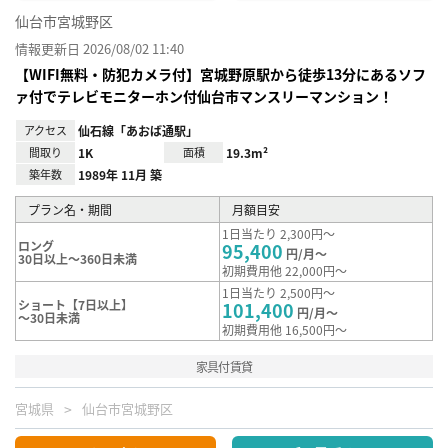
仙台市宮城野区
情報更新日 2026/08/02 11:40
【WIFI無料・防犯カメラ付】宮城野原駅から徒歩13分にあるソフ
ァ付でテレビモニターホン付仙台市マンスリーマンション！
アクセス
仙石線「あおば通駅」
間取り
1K
面積
19.3m²
築年数
1989年 11月 築
プラン名・期間
月額目安
1日当たり 2,300円～
ロング
95,400
円/月～
30日以上～360日未満
初期費用他 22,000円～
1日当たり 2,500円～
ショート【7日以上】
101,400
円/月～
～30日未満
初期費用他 16,500円～
家具付賃貸
宮城県
仙台市宮城野区