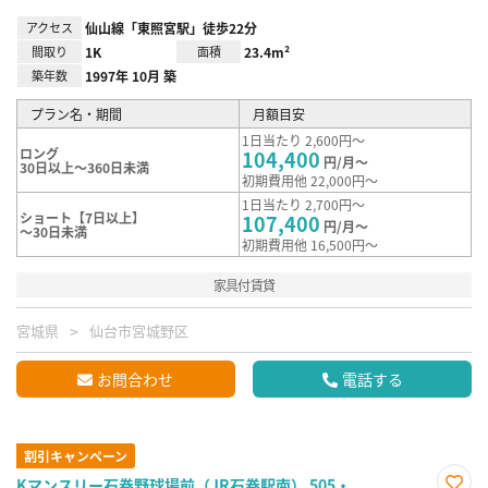
アクセス
仙山線「東照宮駅」徒歩22分
間取り
1K
面積
23.4m²
築年数
1997年 10月 築
プラン名・期間
月額目安
1日当たり 2,600円～
ロング
104,400
円/月～
30日以上～360日未満
初期費用他 22,000円～
1日当たり 2,700円～
ショート【7日以上】
107,400
円/月～
～30日未満
初期費用他 16,500円～
家具付賃貸
宮城県
仙台市宮城野区
お問合わせ
電話する
割引キャンペーン
Kマンスリー石巻野球場前（JR石巻駅南） 505・