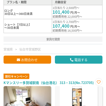
プラン名・期間
月額目安
1日当たり 2,500円～
ロング
101,400
円/月～
30日以上～360日未満
初期費用他 22,000円～
1日当たり 2,700円～
ショート【7日以上】
107,400
円/月～
～30日未満
初期費用他 16,500円～
家具付賃貸
宮城県
仙台市宮城野区
お問合わせ
電話する
割引キャンペーン
Kマンスリー多賀城駅南（仙台港北） 313・313(No.723705)
お気
に入
り登
録