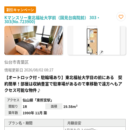
割引キャンペーン
Kマンスリー東北福祉大学前（国見台病院前） 303・
303(No.723900)
お気
に入
り登
録
仙台市青葉区
情報更新日 2026/08/02 08:27
【オートロック付・駐輪場あり】東北福祉大学目の前にある 契
約簡単！部屋は収納豊富で駐車場があるので車移動で遠方へもア
クセス可能な物件♪
アクセス
仙山線「東照宮駅」
間取り
1R
面積
19.58m²
築年数
1990年 11月 築
プラン名・期間
月額目安
1日当たり 2,600円～