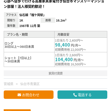
心部へ徒歩で行ける高層家具家電付き仙台市マンスリーマンショ
ン部屋！法人様契約歓迎！
アクセス
仙石線「榴ケ岡駅」
間取り
1K
面積
16.2m²
築年数
1987年 12月 築
プラン名・期間
月額目安
1日当たり 2,400円～
ロング
98,400
円/月～
30日以上～360日未満
初期費用他 22,000円～
1日当たり 2,600円～
ショート【7日以上】
104,400
円/月～
～30日未満
初期費用他 16,500円～
家具付賃貸
宮城県
仙台市青葉区
お問合わせ
電話する