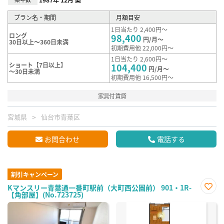
プラン名・期間
月額目安
1日当たり 2,400円～
ロング
98,400
円/月～
30日以上～360日未満
初期費用他 22,000円～
1日当たり 2,600円～
ショート【7日以上】
104,400
円/月～
～30日未満
初期費用他 16,500円～
家具付賃貸
宮城県
仙台市青葉区
お問合わせ
電話する
割引キャンペーン
Kマンスリー青葉通一番町駅前（大町西公園前） 901・1R-
【角部屋】(No.723725)
お気
に入
り登
録