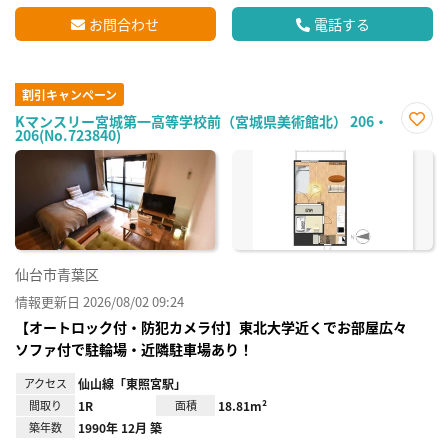
お問合わせ
電話する
割引キャンペーン
Kマンスリー宮城第一高等学校前（宮城県美術館北） 206・
206(No.723840)
お気
に入
り登
録
仙台市青葉区
情報更新日 2026/08/02 09:24
【オートロック付・防犯カメラ付】東北大学近くでお部屋広々
ソファ付で駐輪場・近隣駐車場あり！
アクセス
仙山線「東照宮駅」
間取り
1R
面積
18.81m²
築年数
1990年 12月 築