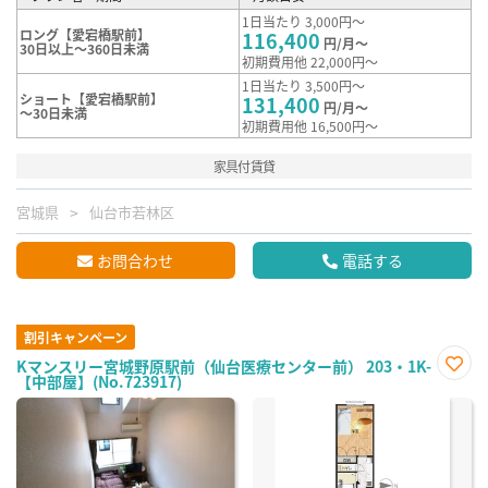
1日当たり 3,000円～
ロング【愛宕橋駅前】
116,400
円/月～
30日以上～360日未満
初期費用他 22,000円～
1日当たり 3,500円～
ショート【愛宕橋駅前】
131,400
円/月～
～30日未満
初期費用他 16,500円～
家具付賃貸
宮城県
仙台市若林区
お問合わせ
電話する
割引キャンペーン
Kマンスリー宮城野原駅前（仙台医療センター前） 203・1K-
【中部屋】(No.723917)
お気
に入
り登
録