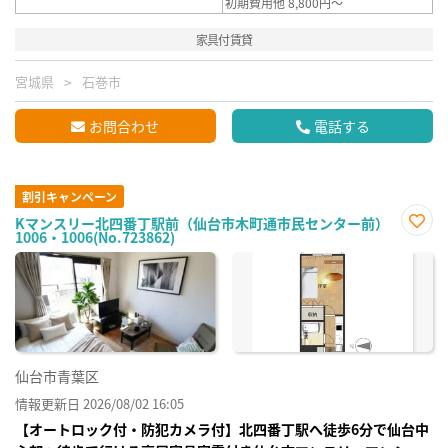
初期費用他 8,800円～
家具付賃貸
宮城県
石巻市
お問合わせ
電話する
割引キャンペーン
Kマンスリー北四番丁駅前（仙台市木町通市民センター前）
1006・1006(No.723862)
お気
に入
り登
録
仙台市青葉区
情報更新日 2026/08/02 16:05
【オートロック付・防犯カメラ付】北四番丁駅へ徒歩6分で仙台中