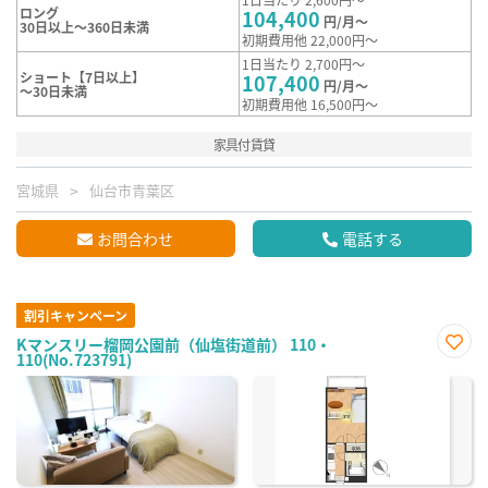
ロング
104,400
円/月～
30日以上～360日未満
初期費用他 22,000円～
1日当たり 2,700円～
ショート【7日以上】
107,400
円/月～
～30日未満
初期費用他 16,500円～
家具付賃貸
宮城県
仙台市青葉区
お問合わせ
電話する
割引キャンペーン
Kマンスリー榴岡公園前（仙塩街道前） 110・
110(No.723791)
お気
に入
り登
録