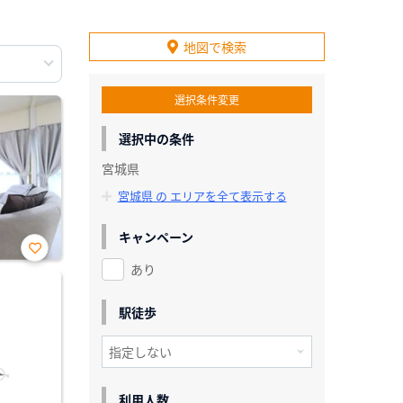
地図で検索
選択条件変更
選択中の条件
宮城県
宮城県 の エリアを全て表示する
キャンペーン
あり
お気
に入
り登
録
駅徒歩
利用人数