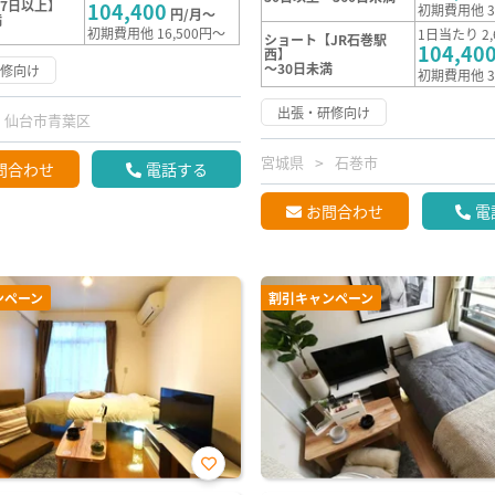
7日以上】
104,400
初期費用他 3
円/月～
満
初期費用他 16,500円～
1日当たり 2,
ショート【JR石巻駅
104,40
西】
～30日未満
研修向け
初期費用他 3
出張・研修向け
仙台市青葉区
宮城県
石巻市
問合わせ
電話する
お問合わせ
電
ンペーン
割引キャンペーン
お気