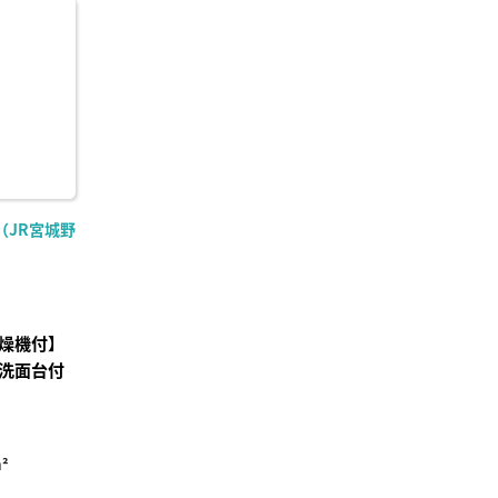
に入
り登
録
（JR宮城野
燥機付】
洗面台付
²