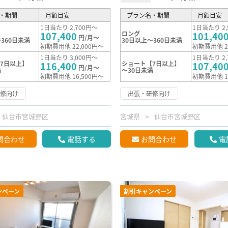
・期間
月額目安
プラン名・期間
月額目安
1日当たり 2,700円～
1日当たり 2,
ロング
107,400
101,40
円/月～
360日未満
30日以上～360日未満
初期費用他 22,000円～
初期費用他 2
1日当たり 3,000円～
1日当たり 2,
7日以上】
ショート【7日以上】
116,400
107,40
円/月～
満
～30日未満
初期費用他 16,500円～
初期費用他 1
研修向け
出張・研修向け
仙台市宮城野区
宮城県
仙台市宮城野区
問合わせ
電話する
お問合わせ
電
ンペーン
割引キャンペーン