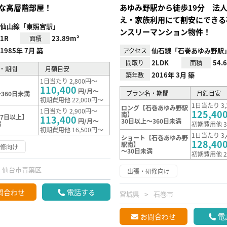
な高層階部屋！
あゆみ野駅から徒歩19分 法
え・家族利用にて割安にできる
仙山線「東照宮駅」
ンスリーマンション物件！
1R
23.89m²
面積
1985年 7月 築
仙石線「石巻あゆみ野駅」
アクセス
2LDK
54.
間取り
面積
・期間
月額目安
2016年 3月 築
築年数
1日当たり 2,800円～
110,400
円/月～
プラン名・期間
月額目安
360日未満
初期費用他 22,000円～
1日当たり 3,
ロング【石巻あゆみ野駅
1日当たり 2,900円～
125,40
南】
7日以上】
113,400
円/月～
30日以上～360日未満
満
初期費用他 3
初期費用他 16,500円～
1日当たり 3,
ショート【石巻あゆみ野
128,40
駅南】
研修向け
～30日未満
初期費用他 2
仙台市青葉区
出張・研修向け
問合わせ
電話する
宮城県
石巻市
お問合わせ
電