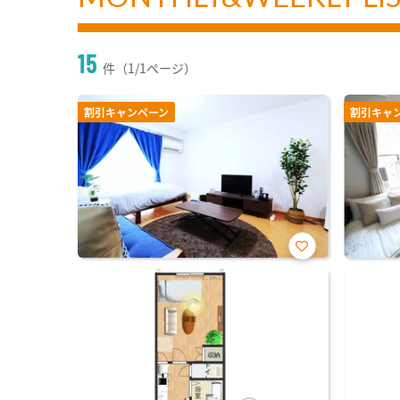
15
件（1/1ページ）
割引キャンペーン
割引キャ
お気
に入
り登
録