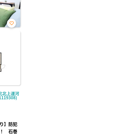
お気
に入
り登
録
北北上運河
119308)
り】防犯
！ 石巻