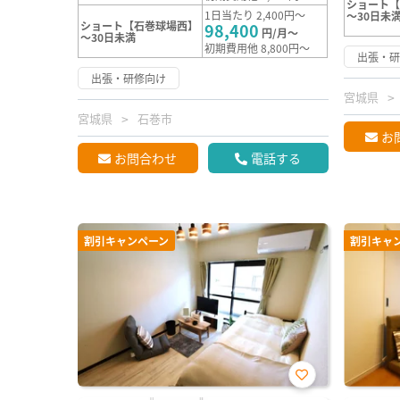
ショート【
1日当たり 2,400円～
～30日未
ショート【石巻球場西】
98,400
円/月～
～30日未満
初期費用他 8,800円～
出張・
出張・研修向け
宮城県
宮城県
石巻市
お
お問合わせ
電話する
割引キャンペーン
割引キャ
お気