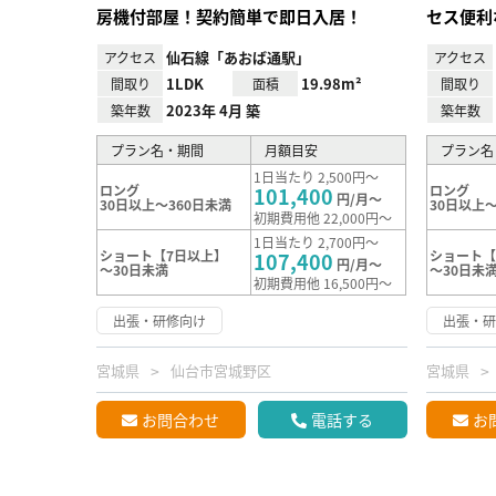
房機付部屋！契約簡単で即日入居！
セス便利
仙石線「あおば通駅」
アクセス
アクセス
1LDK
19.98m²
間取り
面積
間取り
2023年 4月 築
築年数
築年数
プラン名・期間
月額目安
プラン名
1日当たり 2,500円～
ロング
ロング
101,400
円/月～
30日以上～360日未満
30日以上～
初期費用他 22,000円～
1日当たり 2,700円～
ショート【7日以上】
ショート【
107,400
円/月～
～30日未満
～30日未
初期費用他 16,500円～
出張・研修向け
出張・
宮城県
仙台市宮城野区
宮城県
お問合わせ
電話する
お