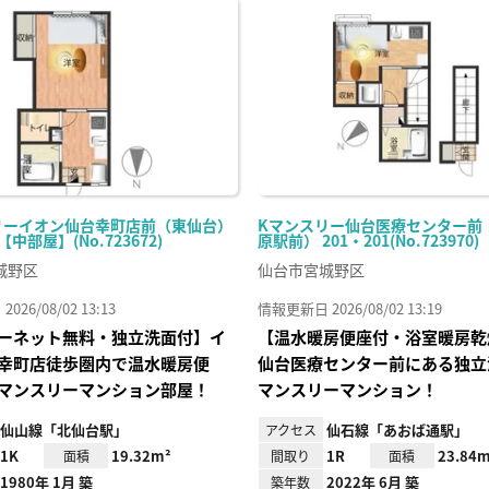
に入
り登
録
リーイオン仙台幸町店前（東仙台）
Kマンスリー仙台医療センター前
-【中部屋】(No.723672)
原駅前） 201・201(No.723970)
城野区
仙台市宮城野区
26/08/02 13:13
情報更新日 2026/08/02 13:19
ーネット無料・独立洗面付】イ
【温水暖房便座付・浴室暖房乾
幸町店徒歩圏内で温水暖房便
仙台医療センター前にある独立
マンスリーマンション部屋！
マンスリーマンション！
仙山線「北仙台駅」
仙石線「あおば通駅」
アクセス
1K
19.32m²
1R
23.84m
面積
間取り
面積
1980年 1月 築
2022年 6月 築
築年数