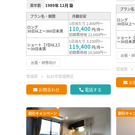
1989年 12月 築
築年数
プラン名
プラン名・期間
月額目安
ロング
1日当たり 2,800円～
30日以上～
ロング
110,400
円/月～
30日以上～360日未満
初期費用他 22,000円～
ショート【
1日当たり 3,100円～
～30日未
ショート【7日以上】
119,400
円/月～
～30日未満
初期費用他 16,500円～
出張・
出張・研修向け
宮城県
宮城県
仙台市宮城野区
お
お問合わせ
電話する
割引キャンペーン
割引キャ