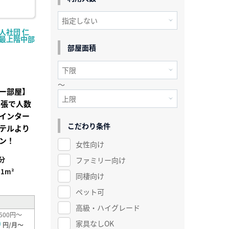
人社団 仁
-【最上階中部
部屋面積
～
ー部屋】
出張で人数
インター
こだわり条件
テルより
ン！
女性向け
分
ファミリー向け
61m²
同棲向け
ペット可
高級・ハイグレード
500円～
0
家具なしOK
円/月～