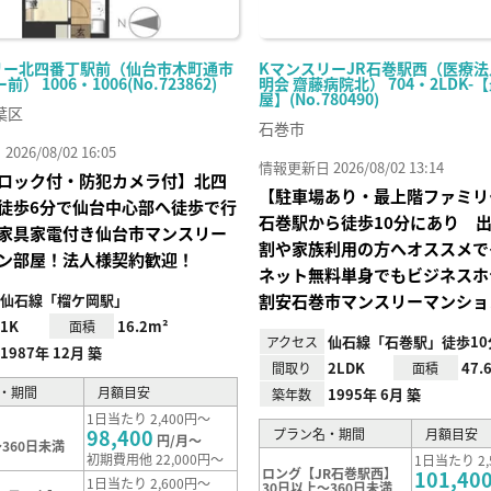
リー北四番丁駅前（仙台市木町通市
KマンスリーJR石巻駅西（医療法
） 1006・1006(No.723862)
明会 齋藤病院北） 704・2LDK
屋】(No.780490)
葉区
石巻市
26/08/02 16:05
情報更新日 2026/08/02 13:14
ロック付・防犯カメラ付】北四
【駐車場あり・最上階ファミリ
徒歩6分で仙台中心部へ徒歩で行
石巻駅から徒歩10分にあり 
家具家電付き仙台市マンスリー
割や家族利用の方へオススメで
ン部屋！法人様契約歓迎！
ネット無料単身でもビジネスホ
仙石線「榴ケ岡駅」
割安石巻市マンスリーマンショ
1K
16.2m²
面積
仙石線「石巻駅」徒歩10
アクセス
1987年 12月 築
2LDK
47.
間取り
面積
・期間
月額目安
1995年 6月 築
築年数
1日当たり 2,400円～
98,400
プラン名・期間
月額目安
円/月～
360日未満
初期費用他 22,000円～
1日当たり 2,
ロング【JR石巻駅西】
101,40
1日当たり 2,600円～
30日以上～360日未満