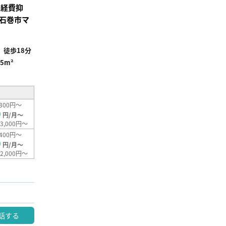
人経費抑
石巻市マ
徒歩18分
65m²
300円～
0
円/月～
3,000円～
400円～
0
円/月～
2,000円～
話する