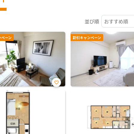
並び順
ンペーン
割引キャンペーン
お気
に入
り登
録