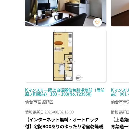
お気
に入
り登
録
Kマンスリー陸上自衛隊仙台駐屯地前（陸前
Kマンス
原ノ町駅前） 103・103(No.723950)
前） 901
仙台市宮城野区
仙台市青
情報更新日 2026/08/02 18:09
情報更新日 20
【インターネット無料・オートロック
【上階角
付】宅配BOXありのゆったり浴室乾燥暖
青葉通一