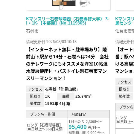
Kマンスリー石巻球場西（石巻専修大学） 3-
Kマンス
I・1K-【中部屋】(No.1119305)
民センター前
石巻市
仙台市青
情報更新日 2026/08/03 10:13
情報更新日 20
【インターネット無料・駐車場あり】陸
【オート
前山下駅から14分・石巻へは24分 会社
番丁駅へ
のテレワークにもオススメな洋室10帖温
ける高層
水暖房便座付・バストイレ別石巻市マン
マンショ
スリーマンション！
アクセス
石巻線「佳景山駅」
アクセス
間取り
1K
25.74m²
間取り
面積
築年数
1991年 4月 築
築年数
プラン名
プラン名・期間
月額目安
ロング
1日当たり 2,300円～
30日以上～
ロング【石巻球場西】
95,400
円/月～
30日以上～360日未満
初期費用他 9,900円～