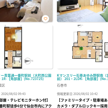
お気
に入
り登
録
リー青葉通一番町駅前（大町西公園
Kマンスリー石巻あゆみ野駅南（
・1R-【角部屋】(No.723725)
前） 201・2LDK-【角部屋】(No.1
葉区
石巻市
26/08/02 09:43
情報更新日 2026/08/02 10:42
部屋・テレビモニターホン付】
【ファミリータイプ・駐車場あ
番町駅徒歩6分で仙台市内にアク
カメラ・ダブルロックキー採用