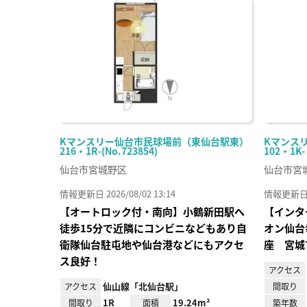
に入
り登
録
Kマンスリー仙台市民球場前（東仙台駅東）
Kマンス
216・1R-(No.723854)
102・1K
仙台市宮城野区
仙台市宮
情報更新日 2026/08/02 13:14
情報更新日 20
【オートロック付・南向】小鶴新田駅へ
【インタ
徒歩15分で近隣にコンビニなどもあり自
オン仙台
衛隊仙台駐屯地や仙台港などにもアクセ
座 宮城
ス良好！
アクセス
仙山線「北仙台駅」
アクセス
間取り
1R
19.24m²
間取り
面積
築年数