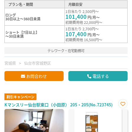
プラン名・期間
月額目安
1日当たり 2,500円～
ロング
101,400
円/月～
30日以上～360日未満
初期費用他 22,000円～
1日当たり 2,700円～
ショート【7日以上】
107,400
円/月～
～30日未満
初期費用他 16,500円～
テレワーク・在宅勤務可
宮城県
仙台市宮城野区
お問合わせ
電話する
割引キャンペーン
Kマンスリー仙台駅東口（小田原） 205・205(No.723745)
お気
に入
り登
録