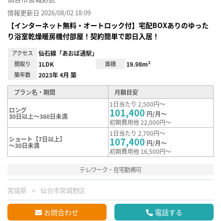
情報更新日 2026/08/02 18:09
【インターネット無料・オートロック付】宅配BOXありのゆった
り浴室乾燥暖房機付部屋！契約簡単で即日入居！
アクセス
仙石線「あおば通駅」
間取り
1LDK
面積
19.98m²
築年数
2023年 4月 築
プラン名・期間
月額目安
1日当たり 2,500円～
ロング
101,400
円/月～
30日以上～360日未満
初期費用他 22,000円～
1日当たり 2,700円～
ショート【7日以上】
107,400
円/月～
～30日未満
初期費用他 16,500円～
テレワーク・在宅勤務可
宮城県
仙台市宮城野区
お問合わせ
電話する