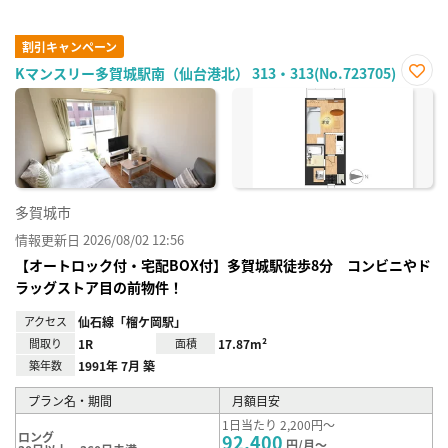
割引キャンペーン
Kマンスリー多賀城駅南（仙台港北） 313・313(No.723705)
お気
に入
り登
録
多賀城市
情報更新日 2026/08/02 12:56
【オートロック付・宅配BOX付】多賀城駅徒歩8分 コンビニやド
ラッグストア目の前物件！
アクセス
仙石線「榴ケ岡駅」
間取り
1R
面積
17.87m²
築年数
1991年 7月 築
プラン名・期間
月額目安
1日当たり 2,200円～
ロング
92,400
円/月～