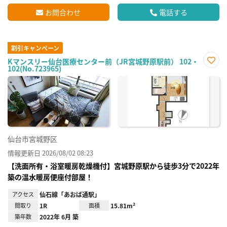
お問合わせ
電話する
割引キャンペーン
Kマンスリー仙台医療センター前（JR宮城野原駅前） 102・
102(No.723965)
お気
に入
り登
録
仙台市宮城野区
情報更新日 2026/08/02 08:23
【洗面所有・浴室暖房乾燥機付】宮城野原駅から徒歩3分で2022年
築の温水暖房便座付部屋！
アクセス
仙石線「あおば通駅」
間取り
1R
面積
15.81m²
築年数
2022年 6月 築