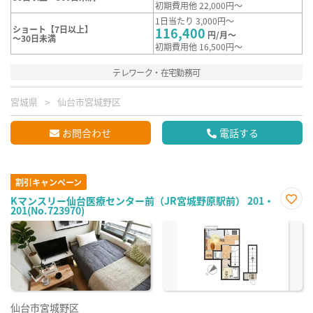
初期費用他 22,000円～
1日当たり 3,000円～
ショート【7日以上】
116,400
円/月～
～30日未満
初期費用他 16,500円～
テレワーク・在宅勤務可
宮城県
仙台市宮城野区
お問合わせ
電話する
割引キャンペーン
Kマンスリー仙台医療センター前（JR宮城野原駅前） 201・
201(No.723970)
お気
に入
り登
録
仙台市宮城野区