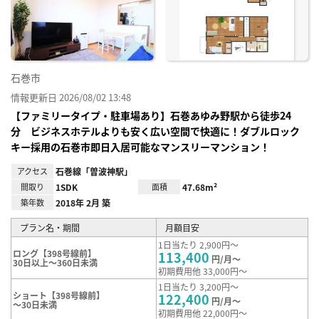
り登
録
石巻市
情報更新日 2026/08/02 13:48
【ファミリータイプ・駐車場あり】石巻あゆみ野駅から徒歩24
分 ビジネスホテルよりも安く広い空間で快適に！ダブルロック
キー採用の石巻市即日入居可能なマンスリーマンション！
アクセス
石巻線「曽波神駅」
間取り
1SDK
面積
47.68m²
築年数
2018年 2月 築
プラン名・期間
月額目安
1日当たり 2,900円～
ロング【398号線前】
113,400
円/月～
30日以上～360日未満
初期費用他 33,000円～
1日当たり 3,200円～
ショート【398号線前】
122,400
円/月～
～30日未満
初期費用他 22,000円～