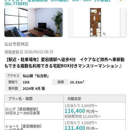
(No.778845)
お気
に入
り登
録
仙台市若林区
情報更新日 2026/08/02 08:35
【駅近・駐車場有】愛宕橋駅へ徒歩4分 イケアなど郊外へ車移動
もできる複数名利用できる宅配BOX付きマンスリーマンション♪
アクセス
仙山線「仙台駅」
間取り
1DK
面積
26.33m²
築年数
2024年 4月 築
プラン名・期間
月額目安
1日当たり 3,000円～
ロング【愛宕橋駅前】
116,400
円/月～
30日以上～360日未満
初期費用他 22,000円～
1日当たり 3,500円～
ショート【愛宕橋駅前】
131,400
円/月～
～30日未満