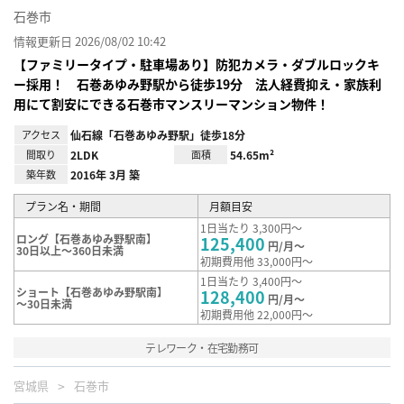
石巻市
情報更新日 2026/08/02 10:42
【ファミリータイプ・駐車場あり】防犯カメラ・ダブルロックキ
ー採用！ 石巻あゆみ野駅から徒歩19分 法人経費抑え・家族利
用にて割安にできる石巻市マンスリーマンション物件！
アクセス
仙石線「石巻あゆみ野駅」徒歩18分
間取り
2LDK
面積
54.65m²
築年数
2016年 3月 築
プラン名・期間
月額目安
1日当たり 3,300円～
ロング【石巻あゆみ野駅南】
125,400
円/月～
30日以上～360日未満
初期費用他 33,000円～
1日当たり 3,400円～
ショート【石巻あゆみ野駅南】
128,400
円/月～
～30日未満
初期費用他 22,000円～
テレワーク・在宅勤務可
宮城県
石巻市