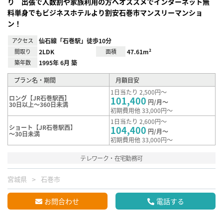
り 出張で人数割や家族利用の方へオススメでインターネット無
料単身でもビジネスホテルより割安石巻市マンスリーマンショ
ン！
アクセス
仙石線「石巻駅」徒歩10分
間取り
2LDK
面積
47.61m²
築年数
1995年 6月 築
プラン名・期間
月額目安
1日当たり 2,500円～
ロング【JR石巻駅西】
101,400
円/月～
30日以上～360日未満
初期費用他 33,000円～
1日当たり 2,600円～
ショート【JR石巻駅西】
104,400
円/月～
～30日未満
初期費用他 33,000円～
テレワーク・在宅勤務可
宮城県
石巻市
お問合わせ
電話する