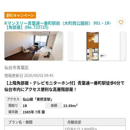
割引キャンペーン
Kマンスリー青葉通一番町駅前（大町西公園前） 901・1R-
【角部屋】(No.723725)
お気
に入
り登
録
仙台市青葉区
情報更新日 2026/08/02 09:43
【上階角部屋・テレビモニターホン付】青葉通一番町駅徒歩6分で
仙台市内にアクセス便利な高層階部屋！
アクセス
仙山線「東照宮駅」
間取り
1R
面積
23.89m²
築年数
1985年 7月 築
プラン名・期間
月額目安
1日当たり 2,800円～