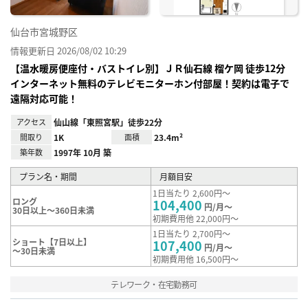
仙台市宮城野区
情報更新日 2026/08/02 10:29
【温水暖房便座付・バストイレ別】ＪＲ仙⽯線 榴ケ岡 徒歩12分
インターネット無料のテレビモニターホン付部屋！契約は電子で
遠隔対応可能！
アクセス
仙山線「東照宮駅」徒歩22分
間取り
1K
面積
23.4m²
築年数
1997年 10月 築
プラン名・期間
月額目安
1日当たり 2,600円～
ロング
104,400
円/月～
30日以上～360日未満
初期費用他 22,000円～
1日当たり 2,700円～
ショート【7日以上】
107,400
円/月～
～30日未満
初期費用他 16,500円～
テレワーク・在宅勤務可