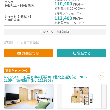
ロング
110,400
円/月～
30日以上～360日未満
初期費用他 22,000円～
1日当たり 2,900円～
ショート【7日以上】
113,400
円/月～
～30日未満
初期費用他 16,500円～
テレワーク・在宅勤務可
宮城県
仙台市青葉区
お問合わせ
電話する
割引キャンペーン
Kマンスリー石巻あゆみ野駅南（北北上運河前） 201・
2LDK-【角部屋】(No.1119308)
お気
に入
り登
録