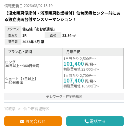
情報更新日 2026/08/02 13:19
【温水暖房便座付・浴室暖房乾燥機付】仙台医療センター前にあ
る独立洗面台付マンスリーマンション！
アクセス
仙石線「あおば通駅」
間取り
1R
面積
23.84m²
築年数
2022年 6月 築
プラン名・期間
月額目安
1日当たり 2,500円～
ロング
101,400
円/月～
30日以上～360日未満
初期費用他 22,000円～
1日当たり 2,700円～
ショート【7日以上】
107,400
円/月～
～30日未満
初期費用他 16,500円～
テレワーク・在宅勤務可
宮城県
仙台市宮城野区
お問合わせ
電話する