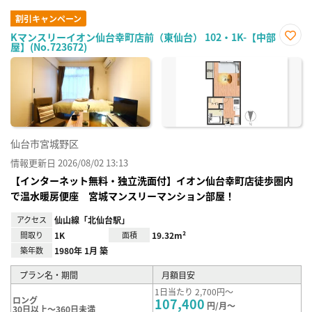
割引キャンペーン
Kマンスリーイオン仙台幸町店前（東仙台） 102・1K-【中部
屋】(No.723672)
お気
に入
り登
録
仙台市宮城野区
情報更新日 2026/08/02 13:13
【インターネット無料・独立洗面付】イオン仙台幸町店徒歩圏内
で温水暖房便座 宮城マンスリーマンション部屋！
アクセス
仙山線「北仙台駅」
間取り
1K
面積
19.32m²
築年数
1980年 1月 築
プラン名・期間
月額目安
1日当たり 2,700円～
ロング
107,400
円/月～
30日以上～360日未満