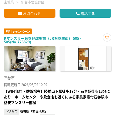
宮城県
仙台市宮城野区
お問合わせ
電話する
割引キャンペーン
Kマンスリー石巻野球場前（JR石巻駅南） 505・
505(No.723829)
お気
に入
り登
録
石巻市
情報更新日 2026/08/02 10:09
【WIFI無料・駐輪場有】陸前山下駅徒歩17分・石巻駅徒歩18分に
あり ホームセンターや飲食店も近くにある家具家電付石巻駅市
格安マンスリー部屋！
アクセス
石巻線「前谷地駅」