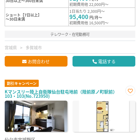
30日以上～360日未満
初期費用他 22,000円～
1日当たり 2,300円～
ショート【7日以上】
95,400
円/月～
～30日未満
初期費用他 16,500円～
テレワーク・在宅勤務可
宮城県
多賀城市
お問合わせ
電話する
割引キャンペーン
Kマンスリー陸上自衛隊仙台駐屯地前（陸前原ノ町駅前）
103・103(No.723950)
お気
に入
り登
録
仙台市宮城野区