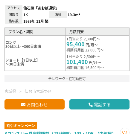
アクセス
仙石線「あおば通駅」
間取り
1K
面積
19.3m²
築年数
1989年 11月 築
プラン名・期間
月額目安
1日当たり 2,300円～
ロング
95,400
円/月～
30日以上～360日未満
初期費用他 22,000円～
1日当たり 2,500円～
ショート【7日以上】
101,400
円/月～
～30日未満
初期費用他 16,500円～
テレワーク・在宅勤務可
宮城県
仙台市宮城野区
お問合わせ
電話する
割引キャンペーン
Kマンスリー愛宕橋駅前（235線前） 103・1DK-【中部屋】