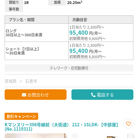
間取り
1R
面積
20.25m²
築年数
プラン名・期間
月額目安
1日当たり 2,300円～
ロング
95,400
円/月～
30日以上～360日未満
初期費用他 9,900円～
1日当たり 2,300円～
ショート【7日以上】
95,400
円/月～
～30日未満
初期費用他 8,800円～
テレワーク・在宅勤務可
宮城県
石巻市
お問合わせ
電話する
割引キャンペーン
Kマンスリー398号線前（大街道） 212・1SLDK-【中部屋】
(No.1119311)
お気
に入