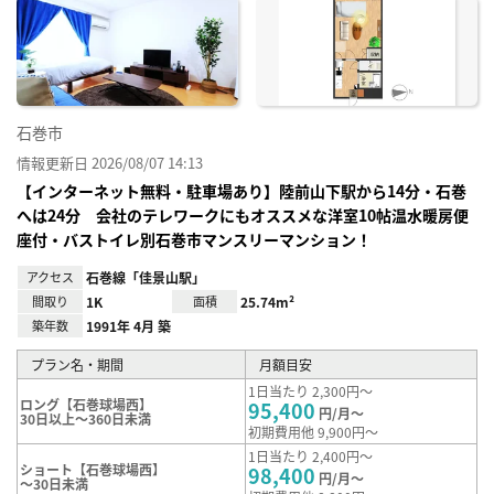
に入
り登
録
石巻市
情報更新日 2026/08/07 14:13
【インターネット無料・駐車場あり】陸前山下駅から14分・石巻
へは24分 会社のテレワークにもオススメな洋室10帖温水暖房便
座付・バストイレ別石巻市マンスリーマンション！
アクセス
石巻線「佳景山駅」
間取り
1K
面積
25.74m²
築年数
1991年 4月 築
プラン名・期間
月額目安
1日当たり 2,300円～
ロング【石巻球場西】
95,400
円/月～
30日以上～360日未満
初期費用他 9,900円～
1日当たり 2,400円～
ショート【石巻球場西】
98,400
円/月～
～30日未満