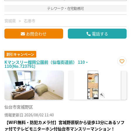
テレワーク・在宅勤務可
宮城県
石巻市
お問合わせ
電話する
割引キャンペーン
Kマンスリー榴岡公園前（仙塩街道前） 110・
110(No.723791)
お気
に入
り登
録
仙台市宮城野区
情報更新日 2026/08/02 11:40
【WIFI無料・防犯カメラ付】宮城野原駅から徒歩13分にあるソフ
ァ付でテレビモニターホン付仙台市マンスリーマンション！