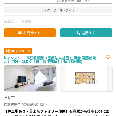
初期費用他 8,800円～
テレワーク・在宅勤務可
宮城県
石巻市
お問合わせ
電話する
割引キャンペーン
KマンスリーJR石巻駅西（医療法人社団 仁明会 齋藤病院
北） 704・2LDK-【最上階中部屋】(No.780490)
お気
に入
り登
録
石巻市
情報更新日 2026/08/02 13:14
【駐車場あり・最上階ファミリー部屋】石巻駅から徒歩10分にあ