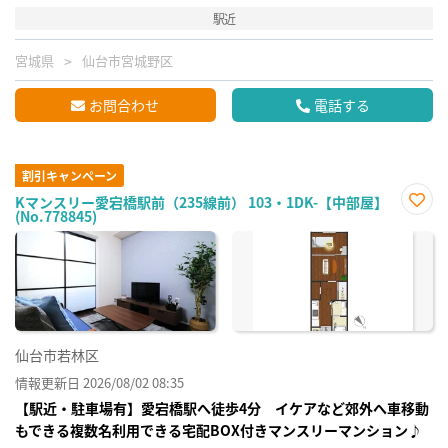
駅近
宮城県
仙台市宮城野区
お問合わせ
電話する
割引キャンペーン
Kマンスリー愛宕橋駅前（235線前） 103・1DK-【中部屋】
(No.778845)
お気
に入
り登
録
仙台市若林区
情報更新日 2026/08/02 08:35
【駅近・駐車場有】愛宕橋駅へ徒歩4分 イケアなど郊外へ車移動
もできる複数名利用できる宅配BOX付きマンスリーマンション♪