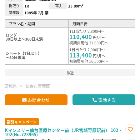
間取り
1R
面積
23.89m²
築年数
1985年 7月 築
プラン名・期間
月額目安
1日当たり 2,800円～
ロング
110,400
円/月～
30日以上～360日未満
初期費用他 22,000円～
1日当たり 2,900円～
ショート【7日以上】
113,400
円/月～
～30日未満
初期費用他 16,500円～
駅近
宮城県
仙台市青葉区
お問合わせ
電話する
割引キャンペーン
Kマンスリー仙台医療センター前（JR宮城野原駅前） 102・
102(No.723965)
お気