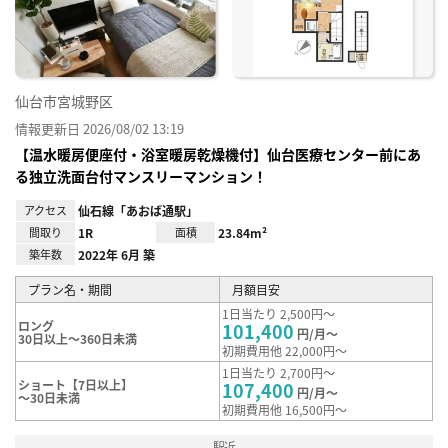
録
仙台市宮城野区
情報更新日 2026/08/02 13:19
【温水暖房便座付・浴室暖房乾燥機付】仙台医療センター前にあ
る独立洗面台付マンスリーマンション！
アクセス
仙石線「あおば通駅」
間取り
1R
面積
23.84m²
築年数
2022年 6月 築
プラン名・期間
月額目安
1日当たり 2,500円～
ロング
101,400
円/月～
30日以上～360日未満
初期費用他 22,000円～
1日当たり 2,700円～
ショート【7日以上】
107,400
円/月～
～30日未満
初期費用他 16,500円～
駅近