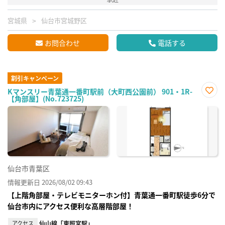
宮城県
仙台市宮城野区
お問合わせ
電話する
割引キャンペーン
Kマンスリー青葉通一番町駅前（大町西公園前） 901・1R-
【角部屋】(No.723725)
お気
に入
り登
録
仙台市青葉区
情報更新日 2026/08/02 09:43
【上階角部屋・テレビモニターホン付】青葉通一番町駅徒歩6分で
仙台市内にアクセス便利な高層階部屋！
アクセス
仙山線「東照宮駅」