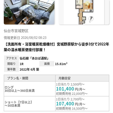
に入
り登
録
仙台市宮城野区
情報更新日 2026/08/02 08:23
【洗面所有・浴室暖房乾燥機付】宮城野原駅から徒歩3分で2022年
築の温水暖房便座付部屋！
アクセス
仙石線「あおば通駅」
間取り
1R
面積
15.81m²
築年数
2022年 6月 築
プラン名・期間
月額目安
1日当たり 2,500円～
ロング
101,400
円/月～
30日以上～360日未満
初期費用他 22,000円～
1日当たり 2,700円～
ショート【7日以上】
107,400
円/月～
～30日未満
初期費用他 16,500円～