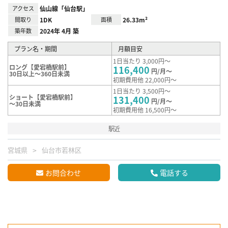
アクセス
仙山線「仙台駅」
間取り
1DK
面積
26.33m²
築年数
2024年 4月 築
プラン名・期間
月額目安
1日当たり 3,000円～
ロング【愛宕橋駅前】
116,400
円/月～
30日以上～360日未満
初期費用他 22,000円～
1日当たり 3,500円～
ショート【愛宕橋駅前】
131,400
円/月～
～30日未満
初期費用他 16,500円～
駅近
宮城県
仙台市若林区
お問合わせ
電話する