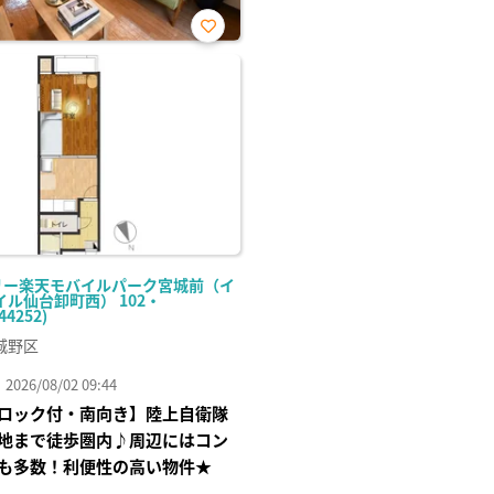
お気
に入
り登
録
リー楽天モバイルパーク宮城前（イ
ル仙台卸町西） 102・
44252)
城野区
26/08/02 09:44
ロック付・南向き】陸上自衛隊
地まで徒歩圏内♪周辺にはコン
も多数！利便性の高い物件★