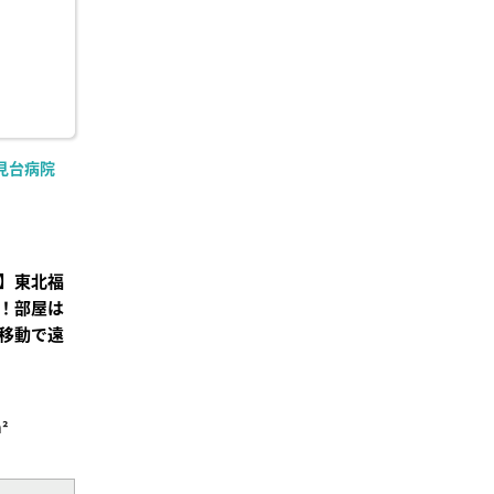
見台病院
】東北福
！部屋は
移動で遠
²