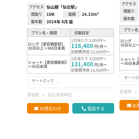
アクセス
仙山線「仙台駅」
アクセス
間取り
1DK
26.33m²
間取り
面積
築年数
2024年 4月 築
築年数
プラン名
プラン名・期間
月額目安
1日当たり 3,000円～
ロング
ロング【愛宕橋駅前】
116,400
30日以上～
円/月～
30日以上～360日未満
初期費用他 22,000円～
1日当たり 3,500円～
ショート【
ショート【愛宕橋駅前】
131,400
～30日未
円/月～
～30日未満
初期費用他 16,500円～
オート
オートロック
宮城県
宮城県
仙台市若林区
お
お問合わせ
電話する