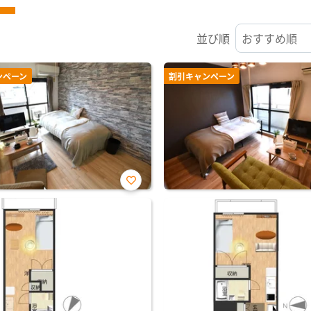
並び順
ンペーン
割引キャンペーン
お気
に入
り登
録