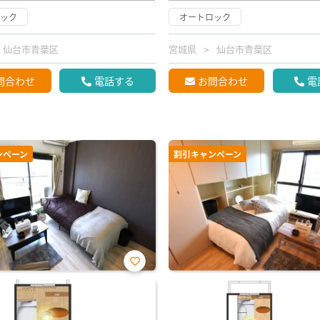
ロック
オートロック
仙台市青葉区
宮城県
仙台市青葉区
問合わせ
電話する
お問合わせ
電
ンペーン
割引キャンペーン
お気
に入
り登
録