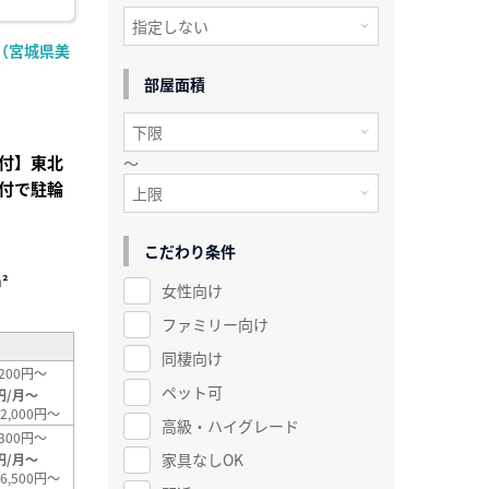
（宮城県美
部屋面積
付】東北
～
付で駐輪
こだわり条件
²
女性向け
ファミリー向け
同棲向け
200円～
ペット可
円/月～
2,000円～
高級・ハイグレード
300円～
家具なしOK
円/月～
6,500円～