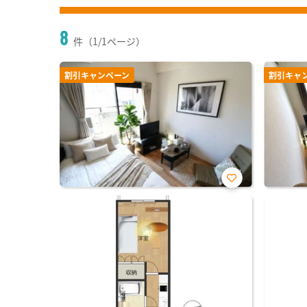
8
件（1/1ページ）
割引キャンペーン
割引キャ
お気
に入
り登
録