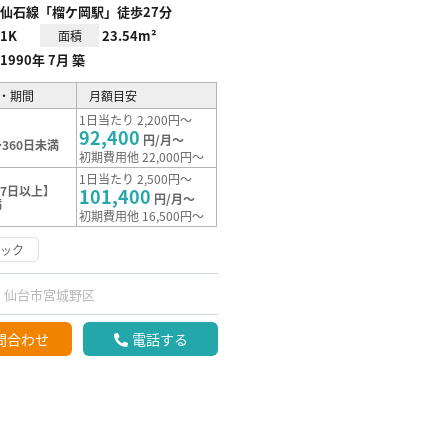
仙石線「榴ケ岡駅」徒歩27分
1K
23.54m²
面積
1990年 7月 築
・期間
月額目安
1日当たり 2,200円～
92,400
円/月～
360日未満
初期費用他 22,000円～
1日当たり 2,500円～
7日以上】
101,400
円/月～
満
初期費用他 16,500円～
ロック
仙台市宮城野区
問合わせ
電話する