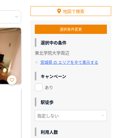
地図で検索
選択条件変更
選択中の条件
東北学院大学周辺
宮城県 の エリアを全て表示する
キャンペーン
あり
お気
に入
り登
録
駅徒歩
利用人数