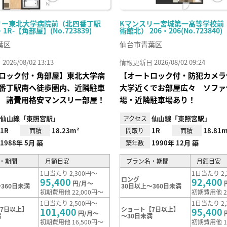
リー東北大学病院前（北四番丁駅
Kマンスリー宮城第一高等学校前
・1R-【角部屋】(No.723839)
術館北） 206・206(No.723840)
葉区
仙台市青葉区
26/08/02 13:13
情報更新日 2026/08/02 09:24
ロック付・角部屋】東北大学病
【オートロック付・防犯カメラ
番丁駅南へ徒歩圏内、近隣駐車
大学近くでお部屋広々 ソファ
 諸費用格安マンスリー部屋！
場・近隣駐車場あり！
仙山線「東照宮駅」
仙山線「東照宮駅」
アクセス
1R
18.23m²
1R
18.81m
面積
間取り
面積
1988年 5月 築
1990年 12月 築
築年数
・期間
月額目安
プラン名・期間
月額目安
1日当たり 2,300円～
1日当たり 2,
ロング
95,400
92,400
円/月～
360日未満
30日以上～360日未満
初期費用他 22,000円～
初期費用他 2
1日当たり 2,500円～
1日当たり 2,
7日以上】
ショート【7日以上】
101,400
95,400
円/月～
満
～30日未満
初期費用他 16,500円～
初期費用他 1