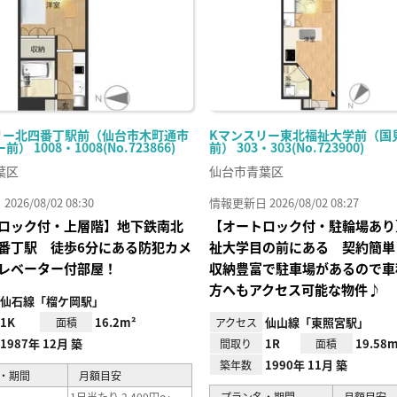
リー北四番丁駅前（仙台市木町通市
Kマンスリー東北福祉大学前（国
） 1008・1008(No.723866)
前） 303・303(No.723900)
葉区
仙台市青葉区
26/08/02 08:30
情報更新日 2026/08/02 08:27
ロック付・上層階】地下鉄南北
【オートロック付・駐輪場あり
番丁駅 徒歩6分にある防犯カメ
祉大学目の前にある 契約簡単
レベーター付部屋！
収納豊富で駐車場があるので車
方へもアクセス可能な物件♪
仙石線「榴ケ岡駅」
1K
16.2m²
仙山線「東照宮駅」
面積
アクセス
1987年 12月 築
1R
19.58m
間取り
面積
1990年 11月 築
築年数
・期間
月額目安
1日当たり 2,400円～
プラン名・期間
月額目安