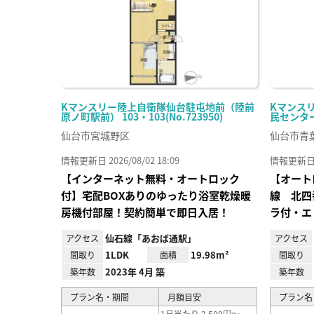
Kマンスリー陸上自衛隊仙台駐屯地前（陸前
Kマンス
原ノ町駅前） 103・103(No.723950)
民センター前
仙台市宮城野区
仙台市青
情報更新日 2026/08/02 18:09
情報更新日 20
【インターネット無料・オートロック
【オート
付】宅配BOXありのゆったり浴室乾燥暖
線 北四
房機付部屋！契約簡単で即日入居！
ラ付・エ
仙石線「あおば通駅」
アクセス
アクセス
1LDK
19.98m²
間取り
面積
間取り
2023年 4月 築
築年数
築年数
プラン名・期間
月額目安
プラン名
1日当たり 2,500円～