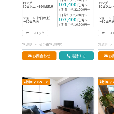
ロング
ロング
101,400
円/月～
30日以上～360日未満
30日以上～
初期費用他 22,000円～
1日当たり 2,700円～
ショート【7日以上】
ショート【
107,400
円/月～
～30日未満
～30日未
初期費用他 16,500円～
オートロック
オート
宮城県
仙台市宮城野区
宮城県
お問合わせ
電話する
お
割引キャンペーン
割引キャ