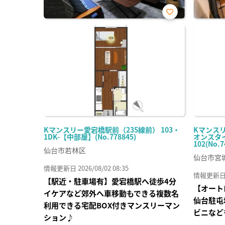
お気
に入
り登
録
Kマンスリー愛宕橋駅前（235線前） 103・
Kマンス
1DK-【中部屋】(No.778845)
オンスタイ
102(No.7
仙台市若林区
仙台市宮
情報更新日 2026/08/02 08:35
情報更新日 20
【駅近・駐車場有】愛宕橋駅へ徒歩4分
【オート
イケアなど郊外へ車移動もできる複数名
仙台駐屯
利用できる宅配BOX付きマンスリーマン
ビニなど
ション♪