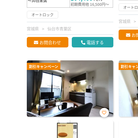
～30日未満
初期費用他 16,500円～
オート
オートロック
宮城県
宮城県
仙台市青葉区
お
お問合わせ
電話する
割引キャンペーン
割引キャ
お気
に入
り登
録