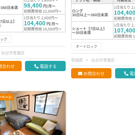
98,400
円/月～
1日当たり 2,
360日未満
ロング
初期費用他 22,000円～
104,40
30日以上～360日未満
1日当たり 2,600円～
初期費用他 2
7日以上】
104,400
円/月～
1日当たり 2,
満
ショート【7日以上】
初期費用他 16,500円～
107,40
～30日未満
初期費用他 1
ロック
オートロック
仙台市青葉区
宮城県
仙台市青葉区
問合わせ
電話する
お問合わせ
電
ンペーン