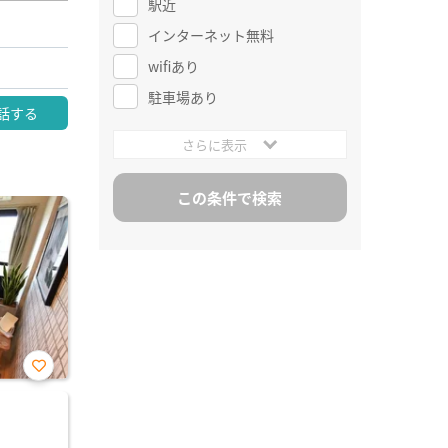
駅近
インターネット無料
wifiあり
駐車場あり
話する
さらに表示
お気
に入
り登
録