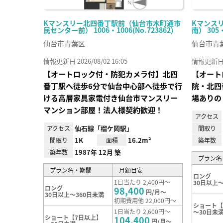
Kマンスリー北四番丁駅前（仙台市木町通市
Kマンス
民センター前） 1006・1006(No.723862)
南） 305
仙台市青葉区
仙台市青
情報更新日 2026/08/02 16:05
情報更新日 20
【オートロック付・防犯カメラ付】北四
【オート
番丁駅へ徒歩6分で仙台中心部へ徒歩で行
院・北四
ける高層家具家電付き仙台市マンスリー
場ありの
マンション部屋！法人様契約歓迎！
アクセス
仙石線「榴ケ岡駅」
アクセス
間取り
1K
16.2m²
間取り
面積
築年数
1987年 12月 築
築年数
プラン名
プラン名・期間
月額目安
ロング
1日当たり 2,400円～
30日以上～
ロング
98,400
円/月～
30日以上～360日未満
初期費用他 22,000円～
ショート【
1日当たり 2,600円～
～30日未
ショート【7日以上】
104,400
円/月～