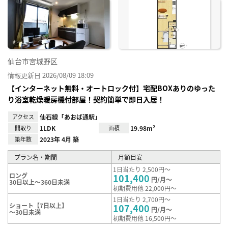
に入
り登
録
仙台市宮城野区
情報更新日 2026/08/09 18:09
【インターネット無料・オートロック付】宅配BOXありのゆった
り浴室乾燥暖房機付部屋！契約簡単で即日入居！
アクセス
仙石線「あおば通駅」
間取り
1LDK
面積
19.98m²
築年数
2023年 4月 築
プラン名・期間
月額目安
1日当たり 2,500円～
ロング
101,400
円/月～
30日以上～360日未満
初期費用他 22,000円～
1日当たり 2,700円～
ショート【7日以上】
107,400
円/月～
～30日未満
初期費用他 16,500円～