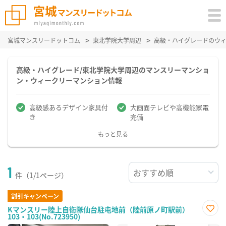
宮城マンスリードットコム
東北学院大学周辺
高級・ハイグレードのウ
高級・ハイグレード/東北学院大学周辺のマンスリーマンショ
ン・ウィークリーマンション情報
高級感あるデザイン家具付
大画面テレビや高機能家電
き
完備
もっと見る
1
件（1/1ページ）
割引キャンペーン
Kマンスリー陸上自衛隊仙台駐屯地前（陸前原ノ町駅前）
103・103(No.723950)
お気